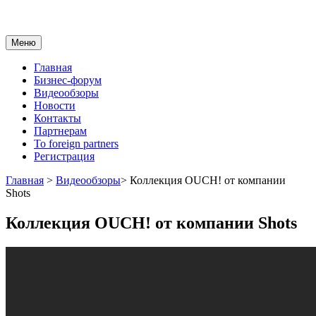
Меню
Главная
Бизнес-форум
Видеообзоры
Новости
Контакты
Партнерам
To foreign partners
Регистрация
Главная
>
Видеообзоры
>
Коллекция OUCH! от компании
Shots
Коллекция OUCH! от компании Shots