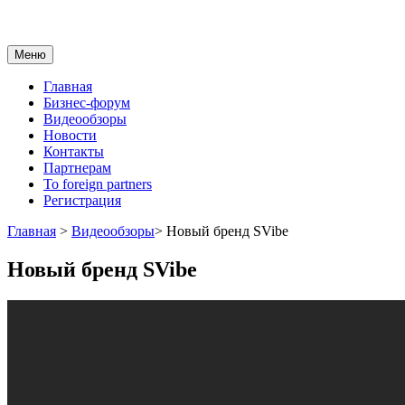
Меню
Главная
Бизнес-форум
Видеообзоры
Новости
Контакты
Партнерам
To foreign partners
Регистрация
Главная
>
Видеообзоры
>
Новый бренд SVibe
Новый бренд SVibe