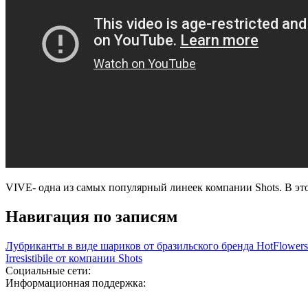
VIVE- одна из самых популярный линеек компании Shots. В это
Навигация по записям
Лубриканты в виде шариков от бразильского бренда HotFlowers
Irresistibile от компании Shots
Социальные сети:
Информационная поддержка: