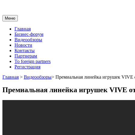
Меню
Главная
Бизнес-форум
Видеообзоры
Новости
Контакты
Партнерам
To foreign partners
Регистрация
Главная
>
Видеообзоры
>
Премиальная линейка игрушек VIVE о
Премиальная линейка игрушек VIVE от