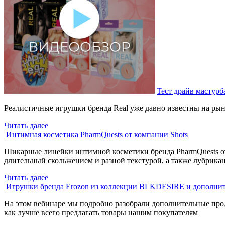
Тест драйв мастурб
Реалистичные игрушки бренда Real уже давно известны на рын
Читать далее
Интимная косметика PharmQuests от компании Shots
Шикарные линейки интимной косметики бренда PharmQuests от
длительный скольжением и разной текстурой, а также лубрикан
Читать далее
Игрушки бренда Erozon из коллекции BLKDESIRE и дополни
На этом вебинаре мы подробно разобрали дополнительные прод
как лучше всего предлагать товары нашим покупателям